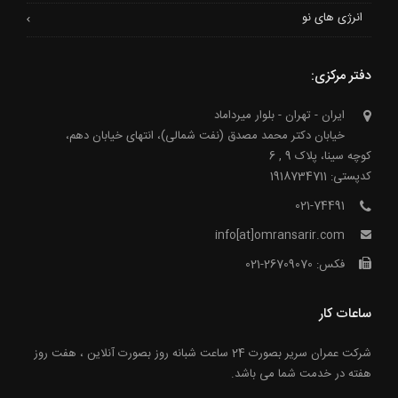
انرژی های نو
دفتر مرکزی:
ایران - تهران - بلوار میرداماد
خیابان دکتر محمد مصدق (نفت شمالی)، انتهای خیابان دهم،
کوچه سینا، پلاک 9 , 6
کدپستی: 1918734711
021-74491
info[at]omransarir.com
فکس: 26709070-021
ساعات کار
شرکت عمران سریر بصورت 24 ساعت شبانه روز بصورت آنلاین ، هفت روز
هفته در خدمت شما می باشد.