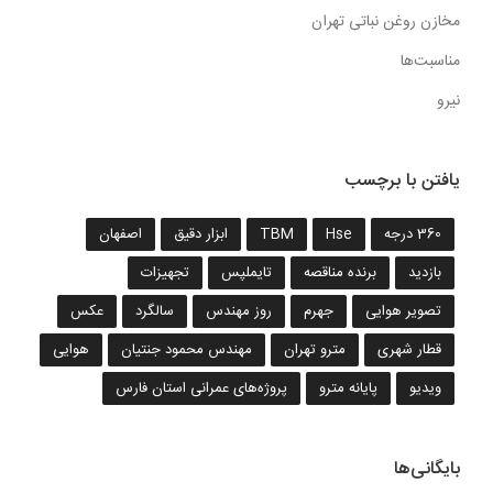
مخازن روغن نباتی تهران
مناسبت‌ها
نیرو
یافتن با برچسب
360 درجه
Hse
TBM
ابزار دقیق
اصفهان
بازدید
برنده مناقصه
تایملپس
تجهیزات
تصویر هوایی
جهرم
روز مهندس
سالگرد
عکس
قطار شهری
مترو تهران
مهندس محمود جنتیان
هوایی
ویدیو
پایانه مترو
پروژه‌های عمرانی استان فارس
بایگانی‌ها