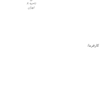
ناحیه 8
تهران
کارفرما:
نام کارفرما :
محل اجرا: