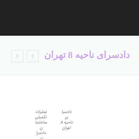
دادسرای ناحیه 8 تهران
دادسرا
عملیات
ی
تکمیلی
ناحیه 8
ساختما
تهران
ن
دادسرا
ی