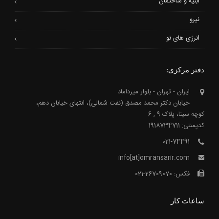
ابنیه و ساختمان
نیرو
انرژی های نو
دفتر مرکزی:
ایران - تهران - بلوار میرداماد
خیابان دکتر محمد مصدق (نفت شمالی)، انتهای خیابان دهم،
کوچه سینا، پلاک 9 , 6
کدپستی: 1918734711
021-74491
info[at]omransarir.com
فکس: 26709070-021
ساعات کار