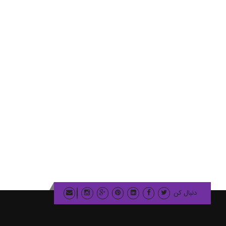
دادسرای ناحیه 8 تهران
ابنیه و ساختمان
عمران سریر
دنبال کن