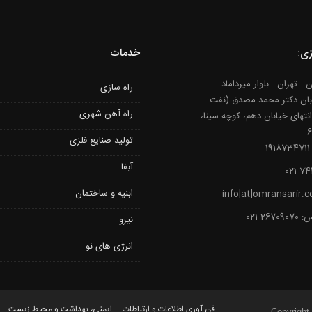
زی:
خدمات
ن - تهران - بلوار میرداماد
راه سازی
بان دکتر محمد مصدق (نفت
راه آهن شهری
نتهای خیابان دهم، کوچه سینا،
تولید صنایع فلزی
1
آبفا
021-74
ابنیه و ساختمان
info[at]omransarir.
2670-021
نیرو
انرژی های نو
فن آوری اطلاعات و ارتباطات
ایمنی، بهداشت و محیط زیست
Copyright