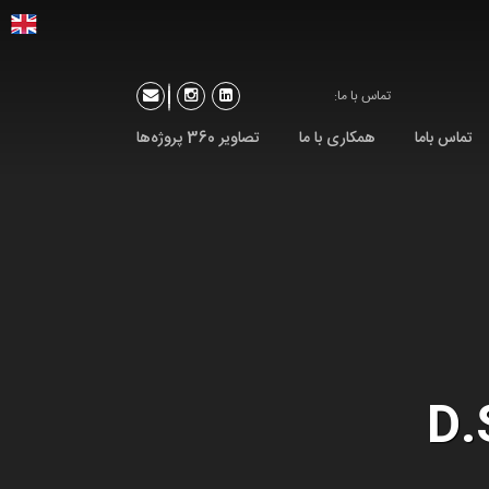
نا، پلاک 9
74491-021
تماس با ما:
تماس باما
همکاری با ما
تصاویر 360 پروژه‌ها