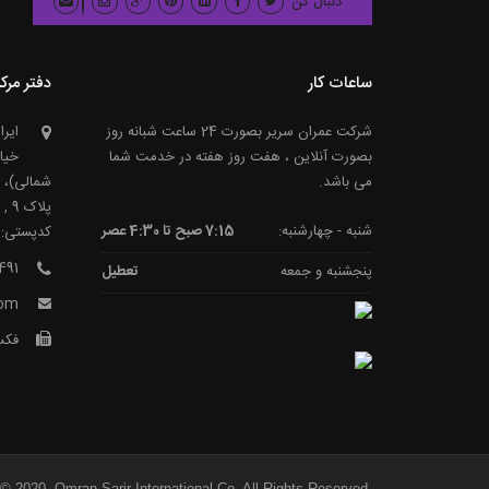
دنبال کن
ساعات کار
دفتر مرک
شرکت عمران سریر بصورت 24 ساعت شبانه روز
ایرا
بصورت آنلاین ، هفت روز هفته در خدمت شما
خیا
می باشد.
شمالی)، ا
پلاک 9 , 6
شنبه - چهارشنبه:
7:15 صبح تا 4:30 عصر
کدپستی: 918734711
491
پنجشنبه و جمعه
تعطیل
com
فکس: 9070
 © 2020, Omran Sarir International Co. All Rights Reserved
.