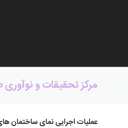
مرکز تحقیقات و نوآوری ص
عملیات اجرایی نمای ساختمان های C.CH و D.S پروژه مرکز تحقیقات و نوآوری صنایع خودرو س