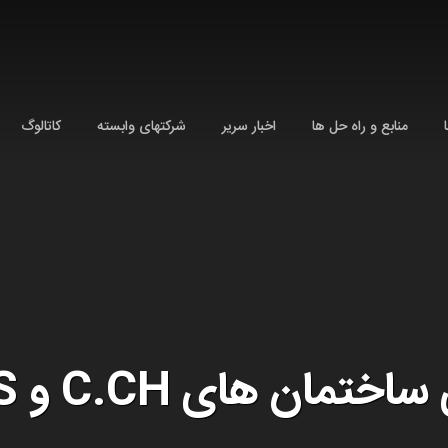
تهران، بلوار میرداماد،خ نفت شمالی، انتهای خ دهم، کوچه سی
منابع و راه حل ها
اخبار سریر
شرکتهای وابسته
کاتالوگ
مان های C.CH و D.S