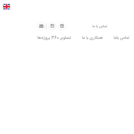
نا، پلاک 9
74491-021
تماس با ما:
تماس باما
همکاری با ما
تصاویر 360 پروژه‌ها