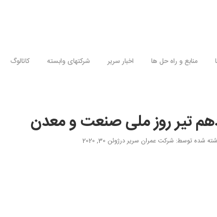
تهران، بلوار میرداماد،خ نفت شمالی، انتهای خ دهم، کوچه سی
منابع و راه حل ها
اخبار سریر
شرکتهای وابسته
کاتالوگ
هم تیر روز ملی صنعت و معدن
شته شده توسط
: شرکت عمران سریر
در
ژوئن 30, 2020