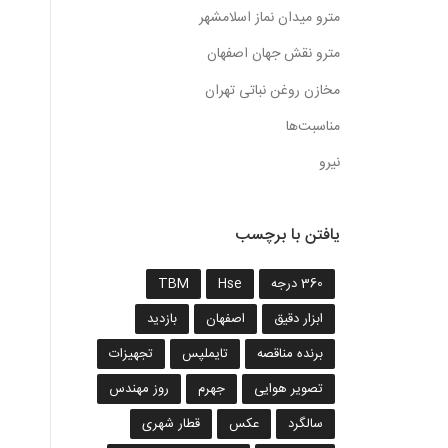
مترو میدان نماز اسلامشهر
مترو نقش جهان اصفهان
مخازن روغن نباتی تهران
مناسبت‌ها
نیرو
یافتن با برچسب
360 درجه
Hse
TBM
ابزار دقیق
اصفهان
بازدید
برنده مناقصه
تایملپس
تجهیزات
تصویر هوایی
جهرم
روز مهندس
سالگرد
عکس
قطار شهری