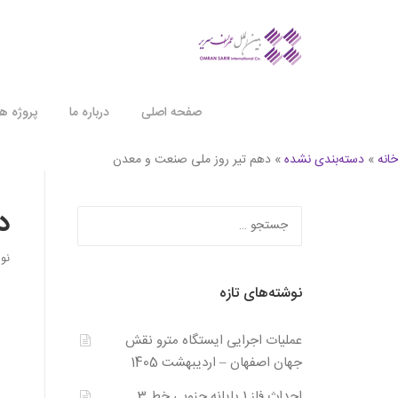
Ski
t
conten
صفحه اصلی
درباره ما
پروژه ها
خانه
»
دسته‌بندی نشده
»
دهم تیر روز ملی صنعت و معدن
د
جستجو
برای:
نو
نوشته‌های تازه
عملیات اجرایی ایستگاه مترو نقش
جهان اصفهان – اردیبهشت 1405
احداث فاز 1 پایانه جنوبی خط 3