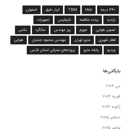
360 درجه
Hse
TBM
ابزار دقیق
اصفهان
بازدید
برنده مناقصه
تایملپس
تجهیزات
تصویر هوایی
جهرم
روز مهندس
سالگرد
عکس
قطار شهری
مترو تهران
مهندس محمود جنتیان
هوایی
ویدیو
پایانه مترو
پروژه‌های عمرانی استان فارس
بایگانی‌ها
می 2026
فوریه 2026
ژانویه 2026
دسامبر 2025
نوامبر 2025