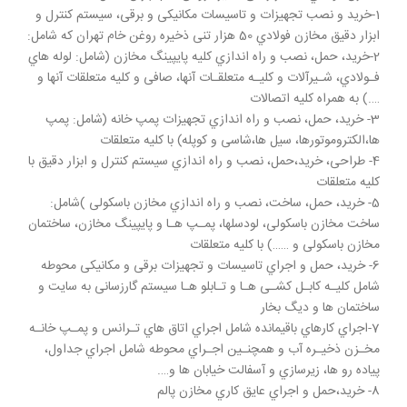
1-ﺧﺮﯾﺪ و ﻧﺼﺐ ﺗﺠﻬﯿﺰات و ﺗﺎﺳﯿﺴﺎت ﻣﮑﺎﻧﯿﮑﯽ و ﺑﺮﻗﯽ، ﺳﯿﺴﺘﻢ ﮐﻨﺘﺮل و
اﺑﺰار دﻗﯿﻖ ﻣﺨﺎزن ﻓﻮﻻدي 50 ﻫﺰار ﺗﻨﯽ ذﺧﯿﺮه روﻏﻦ ﺧﺎم ﺗﻬﺮان ﮐﻪ ﺷﺎﻣﻞ:
2-ﺧﺮﯾﺪ، ﺣﻤﻞ، ﻧﺼﺐ و راه اﻧﺪازي ﮐﻠﯿﻪ ﭘﺎﯾﭙﯿﻨﮓ ﻣﺨﺎزن (ﺷﺎﻣﻞ: ﻟﻮﻟﻪ ﻫﺎي
ﻓـﻮﻻدي، ﺷـﯿﺮآﻻت و ﮐﻠﯿـﻪ ﻣﺘﻌﻠﻘـﺎت آﻧﻬﺎ، ﺻﺎﻓﯽ و ﮐﻠﯿﻪ ﻣﺘﻌﻠﻘﺎت آﻧﻬﺎ و
….) ﺑﻪ ﻫﻤﺮاه ﮐﻠﯿﻪ اﺗﺼﺎﻻت
3- ﺧﺮﯾﺪ، ﺣﻤﻞ، ﻧﺼﺐ و راه اﻧﺪازي ﺗﺠﻬﯿﺰات ﭘﻤﭗ ﺧﺎﻧﻪ (ﺷﺎﻣﻞ: ﭘﻤﭗ
ﻫﺎ،اﻟﮑﺘﺮوﻣﻮﺗﻮرﻫﺎ، ﺳﯿﻞ ﻫﺎ،ﺷﺎﺳﯽ و ﮐﻮﭘﻠﻪ) ﺑﺎ ﮐﻠﯿﻪ ﻣﺘﻌﻠﻘﺎت
4- ﻃﺮاﺣﯽ، ﺧﺮﯾﺪ،ﺣﻤﻞ، ﻧﺼﺐ و راه اﻧﺪازي ﺳﯿﺴﺘﻢ ﮐﻨﺘﺮل و اﺑﺰار دﻗﯿﻖ ﺑﺎ
ﮐﻠﯿﻪ ﻣﺘﻌﻠﻘﺎت
5- خرید، ﺣﻤﻞ، ﺳﺎﺧﺖ، ﻧﺼﺐ و راه اﻧﺪازي ﻣﺨﺎزن ﺑﺎﺳﮑﻮﻟﯽ )ﺷﺎﻣﻞ:
ﺳﺎﺧﺖ ﻣﺨﺎزن ﺑﺎﺳﮑﻮﻟﯽ، ﻟﻮدﺳﻠﻬﺎ، ﭘﻤـﭗ ﻫـﺎ و ﭘﺎﯾﭙﯿﻨﮓ ﻣﺨﺎزن، ﺳﺎﺧﺘﻤﺎن
ﻣﺨﺎزن ﺑﺎﺳﮑﻮﻟﯽ و ……) ﺑﺎ ﮐﻠﯿﻪ ﻣﺘﻌﻠﻘﺎت
6- ﺧﺮﯾﺪ، ﺣﻤﻞ و اﺟﺮاي ﺗﺎﺳﯿﺴﺎت و ﺗﺠﻬﯿﺰات ﺑﺮﻗﯽ و ﻣﮑﺎﻧﯿﮑﯽ ﻣﺤﻮﻃﻪ
ﺷﺎﻣﻞ ﮐﻠﯿـﻪ ﮐﺎﺑـﻞ ﮐﺸـﯽ ﻫـﺎ و ﺗـﺎﺑﻠﻮ ﻫـﺎ سیستم ﮔﺎرزﺳﺎﻧﯽ ﺑﻪ ﺳﺎﯾﺖ و
ﺳﺎﺧﺘﻤﺎن ﻫﺎ و دﯾﮓ ﺑﺨﺎر
7-اﺟﺮاي ﮐﺎرﻫﺎي ﺑﺎﻗﯿﻤﺎﻧﺪه ﺷﺎﻣﻞ اﺟﺮاي اﺗﺎق ﻫﺎي ﺗـﺮاﻧﺲ و ﭘﻤـﭗ ﺧﺎﻧـﻪ
ﻣﺨـﺰن ذﺧﯿـﺮه آب و ﻫﻤﭽﻨـﯿﻦ اﺟـﺮاي ﻣﺤﻮﻃﻪ ﺷﺎﻣﻞ اﺟﺮاي ﺟﺪاول،
ﭘﯿﺎده رو ﻫﺎ، زﯾﺮﺳﺎزي و آﺳﻔﺎﻟﺖ ﺧﯿﺎﺑﺎن ﻫﺎ و….
8- ﺧﺮﯾﺪ،ﺣﻤﻞ و اﺟﺮاي ﻋﺎﯾﻖ ﮐﺎري ﻣﺨﺎزن ﭘﺎﻟﻢ