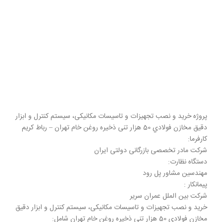
پروژه ﺧﺮﯾﺪ و ﻧﺼﺐ ﺗﺠﻬﯿﺰات و ﺗﺎﺳﯿﺴﺎت ﻣﮑﺎﻧﯿﮑﯽ، ﺳﯿﺴﺘﻢ ﮐﻨﺘﺮل و اﺑﺰار
دﻗﯿﻖ ﻣﺨﺎزن ﻓﻮﻻدي 50 ﻫﺰار ﺗﻨﯽ ذﺧﯿﺮه روﻏﻦ ﺧﺎم ﺗﻬﺮان – رباط کریم
کارفرما:
شرکت مادر تخصصی بازرگانی دولتی ایران
دستگاه نظارت:
مهندسین مشاور پل رود
پیمانکار :
شرکت بین الملل عمران سریر
ﺧﺮﯾﺪ و ﻧﺼﺐ ﺗﺠﻬﯿﺰات و ﺗﺎﺳﯿﺴﺎت ﻣﮑﺎﻧﯿﮑﯽ، ﺳﯿﺴﺘﻢ ﮐﻨﺘﺮل و اﺑﺰار دﻗﯿﻖ
ﻣﺨﺎزن ﻓﻮﻻدي 50 ﻫﺰار ﺗﻨﯽ ذﺧﯿﺮه روﻏﻦ ﺧﺎم ﺗﻬﺮان شامل: