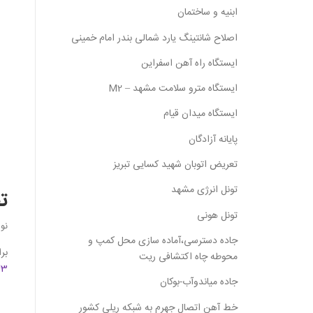
ابنیه و ساختمان
اصلاح شانتینگ یارد شمالی بندر امام خمینی
ایستگاه راه آهن اسفراین
ایستگاه مترو سلامت مشهد – M2
ایستگاه میدان قیام
پایانه آزادگان
تعریض اتوبان شهید کسایی تبریز
تونل انرژی مشهد
تصاویر 360
تونل هونی
نو
جاده دسترسی،آماده سازی محل کمپ و
بر
محوطه چاه اکتشافی ریت
43
جاده میاندوآب-بوکان
خط آهن اتصال جهرم به شبکه ریلی کشور