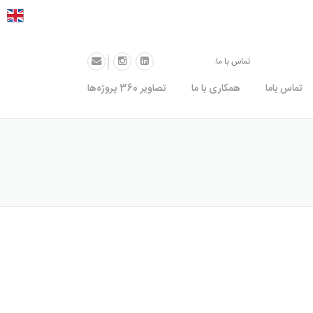
نا، پلاک 9
74491-021
تماس با ما:
تماس باما
همکاری با ما
تصاویر 360 پروژه‌ها