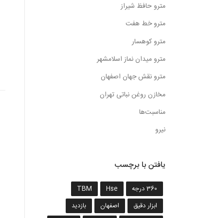
مترو حافظ شیراز
مترو خط هفت
مترو کوهسار
مترو میدان نماز اسلامشهر
مترو نقش جهان اصفهان
مخازن روغن نباتی تهران
مناسبت‌ها
نیرو
یافتن با برچسب
360 درجه
Hse
TBM
ابزار دقیق
اصفهان
بازدید