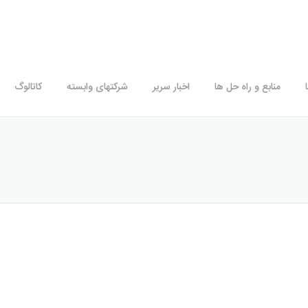
تهران، بلوار میرداماد،خ نفت شمالی، انتهای خ دهم، کوچه سی
منابع و راه حل ها
اخبار سریر
شرکتهای وابسته
کاتالوگ