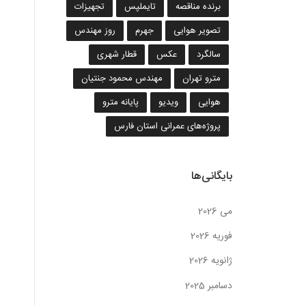
برنده مناقصه
تایملپس
تجهیزات
تصویر هوایی
جهرم
روز مهندس
سالگرد
عکس
قطار شهری
مترو تهران
مهندس محمود جنتیان
هوایی
ویدیو
پایانه مترو
پروژه‌های عمرانی استان فارس
بایگانی‌ها
می 2026
فوریه 2026
ژانویه 2026
دسامبر 2025