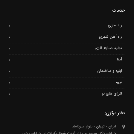
خدمات
راه سازی
راه آهن شهری
تولید صنایع فلزی
آبفا
ابنیه و ساختمان
نیرو
انرژی های نو
دفتر مرکزی:
ایران - تهران - بلوار میرداماد
خیابان دکتر محمد مصدق (نفت شمالی)، انتهای خیابان دهم،