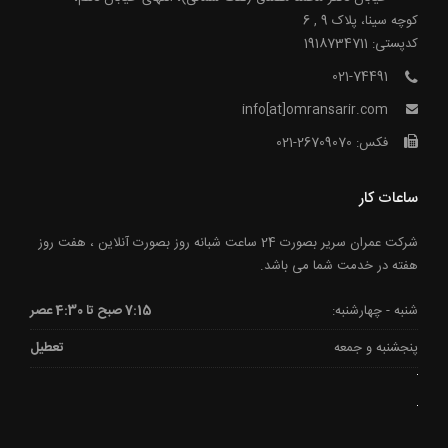
کوچه سینا، پلاک 9 , 6
کدپستی: 1918734711
021-74491
info[at]omransarir.com
فکس: 26709070-021
ساعات کار
شرکت عمران سریر بصورت 24 ساعت شبانه روز بصورت آنلاین ، هفت روز
هفته در خدمت شما می باشد.
شنبه - چهارشنبه:
7:15 صبح تا 4:30 عصر
پنجشنبه و جمعه
تعطیل