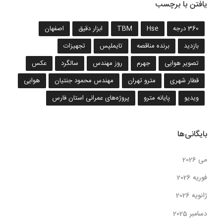
یافتن با برچسب
360 درجه
Hse
TBM
ابزار دقیق
اصفهان
بازدید
برنده مناقصه
تایملپس
تجهیزات
تصویر هوایی
جهرم
روز مهندس
سالگرد
عکس
قطار شهری
مترو تهران
مهندس محمود جنتیان
هوایی
ویدیو
پایانه مترو
پروژه‌های عمرانی استان فارس
بایگانی‌ها
می 2026
فوریه 2026
ژانویه 2026
دسامبر 2025