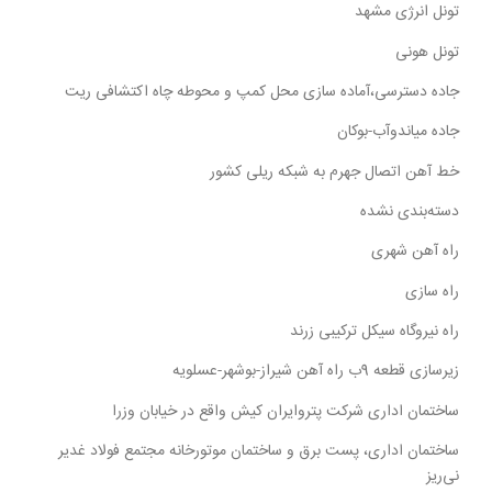
تونل انرژی مشهد
تونل هونی
جاده دسترسی،آماده سازی محل کمپ و محوطه چاه اکتشافی ریت
جاده میاندوآب-بوکان
خط آهن اتصال جهرم به شبکه ریلی کشور
دسته‌بندی نشده
راه آهن شهری
راه سازی
راه نیروگاه سیکل ترکیبی زرند
زیرسازی قطعه 9ب راه آهن شیراز-بوشهر-عسلویه
ساختمان اداری شرکت پتروایران کیش واقع در خیابان وزرا
ساختمان اداری، پست برق و ساختمان موتورخانه مجتمع فولاد غدیر
نی‌ریز