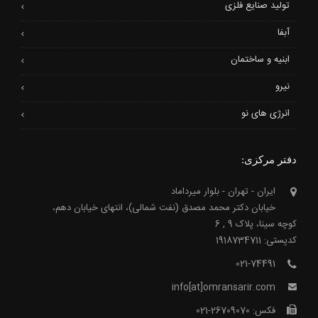
تولید صنایع فلزی
آبفا
ابنیه و ساختمان
نیرو
انرژی های نو
دفتر مرکزی:
ایران - تهران - بلوار میرداماد
خیابان دکتر محمد مصدق (نفت شمالی)، انتهای خیابان دهم،
کوچه سینا، پلاک 9 , 6
کدپستی: 1918734711
021-74491
info[at]omransarir.com
فکس: 26709070-021