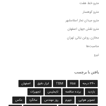
مترو خط هفت
مترو کوهسار
مترو میدان نماز اسلامشهر
مترو نقش جهان اصفهان
مخازن روغن نباتی تهران
مناسبت‌ها
نیرو
یافتن با برچسب
360 درجه
Hse
TBM
ابزار دقیق
اصفهان
بازدید
برنده مناقصه
تایملپس
تجهیزات
تصویر هوایی
جهرم
روز مهندس
سالگرد
عکس