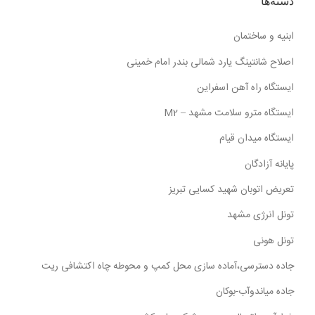
دسته‌ها
ابنیه و ساختمان
اصلاح شانتینگ یارد شمالی بندر امام خمینی
ایستگاه راه آهن اسفراین
ایستگاه مترو سلامت مشهد – M2
ایستگاه میدان قیام
پایانه آزادگان
تعریض اتوبان شهید کسایی تبریز
تونل انرژی مشهد
تونل هونی
جاده دسترسی،آماده سازی محل کمپ و محوطه چاه اکتشافی ریت
جاده میاندوآب-بوکان