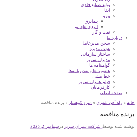
تولید صنایع فلزی
آبفا
نیرو
پیمابرق
انرژی های نو
نفت و گاز
درباره ما
سخن مدیرعامل
هيئت مديره
ساختار سازمانی
مدیران سریر
گواهینامه ها
عضویت‌ها و تقدیرنامه‌ها
خط مشی
فیلم عمران سریر
کارفرمایان
صفحه اصلی
خانه
»
راه آهن شهری
»
مترو کوهسار
»
برنده مناقصه
برنده مناقصه
نوشته شده توسط
: شرکت عمران سریر
در
سپتامبر 2, 2023