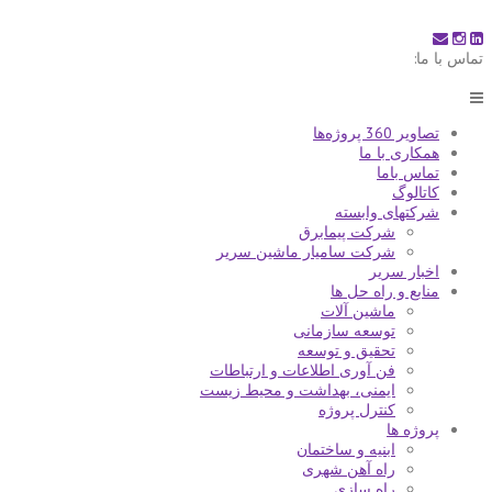
Skip
to
content
تماس با ما:
74491-021
تهران، بلوار میرداماد،خ نفت شمالی، انتهای خ دهم، کوچه سینا، پلاک 9
تصاویر 360 پروژه‌ها
همکاری با ما
تماس باما
کاتالوگ
شرکتهای وابسته
شرکت پیمابرق
شركت ساميار ماشين سرير
اخبار سریر
منابع و راه حل ها
ماشین آلات
توسعه سازمانی
تحقیق و توسعه
فن آوری اطلاعات و ارتباطات
ایمنی، بهداشت و محیط زیست
کنترل پروژه
پروژه ها
ابنیه و ساختمان
راه آهن شهری
راه سازی