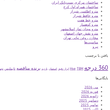
ساختمان مرکزی پست‌بانک ایران
ساختمان همراه اول کرج
مترو اطلسی شیراز
مترو حافظ شیراز
مترو خط هفت
مترو کوهسار
مترو میدان نماز اسلامشهر
مترو نقش جهان اصفهان
مخازن روغن نباتی تهران
مناسبت‌ها
نیرو
یافتن با برچسب
360 درجه
برنده مناقصه
Hse
TBM
تایملپس
ابزار دقیق
اصفهان
بازدید
تجه
بایگانی‌ها
می 2026
فوریه 2026
ژانویه 2026
دسامبر 2025
نوامبر 2025
اکتبر 2025