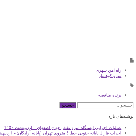
راه آهن شهری
مترو کوهسار
برنده مناقصه
جستجو
برای:
نوشته‌های تازه
عملیات اجرایی ایستگاه مترو نقش جهان اصفهان – اردیبهشت 1405
احداث فاز 1 پایانه جنوبی خط 3 متروی تهران (پایانه آزادگان) – اردیبهشت 1405