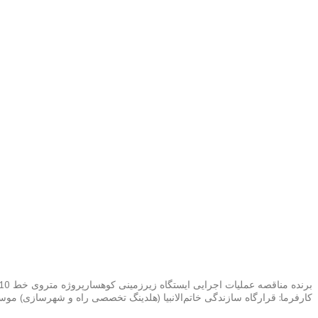
برنده مناقصه عملیات اجرایی ایستگاه زیرزمینی کوهسارپروژه متروی خط 10 تهران
کارفرما: قرارگاه سازندگی خاتم‌الانبیا (هلدینگ تخصصی راه و شهرسازی) م