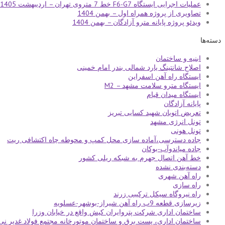
عملیات اجرایی ایستگاه F6-G7 خط 7 متروی تهران – اردیبهشت 1405
تصاویری از پروژه همراه اول – بهمن 1404
ویدئو پروژه پایانه مترو آزادگان – بهمن 1404
دسته‌ها
ابنیه و ساختمان
اصلاح شانتینگ یارد شمالی بندر امام خمینی
ایستگاه راه آهن اسفراین
ایستگاه مترو سلامت مشهد – M2
ایستگاه میدان قیام
پایانه آزادگان
تعریض اتوبان شهید کسایی تبریز
تونل انرژی مشهد
تونل هونی
جاده دسترسی،آماده سازی محل کمپ و محوطه چاه اکتشافی ریت
جاده میاندوآب-بوکان
خط آهن اتصال جهرم به شبکه ریلی کشور
دسته‌بندی نشده
راه آهن شهری
راه سازی
راه نیروگاه سیکل ترکیبی زرند
زیرسازی قطعه 9ب راه آهن شیراز-بوشهر-عسلویه
ساختمان اداری شرکت پتروایران کیش واقع در خیابان وزرا
ساختمان اداری، پست برق و ساختمان موتورخانه مجتمع فولاد غدیر نی‌