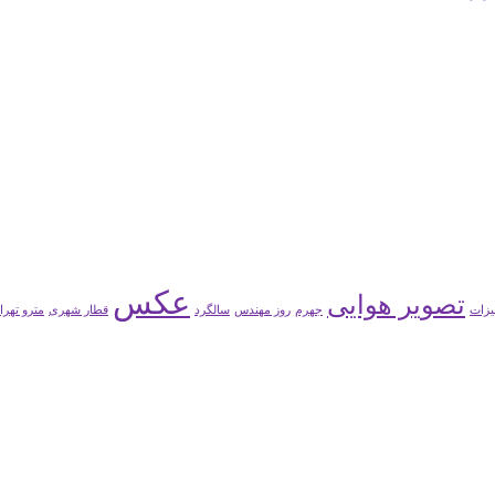
عکس
تصویر هوایی
یزات
جهرم
روز مهندس
سالگرد
قطار شهری
مترو تهرا