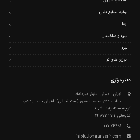
راه آهن شهری
تولید صنایع فلزی
آبفا
ابنیه و ساختمان
نیرو
انرژی های نو
دفتر مرکزی:
ایران - تهران - بلوار میرداماد
خیابان دکتر محمد مصدق (نفت شمالی)، انتهای خیابان دهم،
کوچه سینا، پلاک 9 , 6
کدپستی: 1918734711
021-74491
info[at]omransarir.com