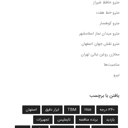
مترو حافظ شیراز
مترو خط هفت
مترو کوهسار
مترو میدان نماز اسلامشهر
مترو نقش جهان اصفهان
مخازن روغن نباتی تهران
مناسبت‌ها
نیرو
یافتن با برچسب
360 درجه
Hse
TBM
ابزار دقیق
اصفهان
بازدید
برنده مناقصه
تایملپس
تجهیزات