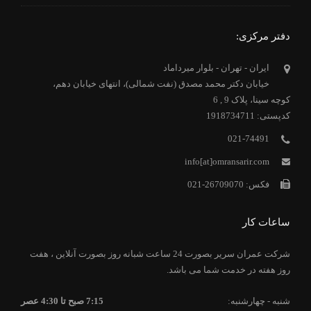
دفتر مرکزی:
ایران - تهران - بلوار میرداماد
خیابان دکتر محمد مصدق (نفت شمالی)، انتهای خیابان دهم،
کوچه سینا، پلاک 9 , 6
کدپستی: 1918734711
021-74491
info[at]omransarir.com
فکس: 26709070-021
ساعات کار
شرکت عمران سریر بصورت 24 ساعت شبانه روز بصورت آنلاین ، هفت
روز هفته در خدمت شما می باشد.
شنبه - چهارشنبه:
7:15 صبح تا 4:30 عصر