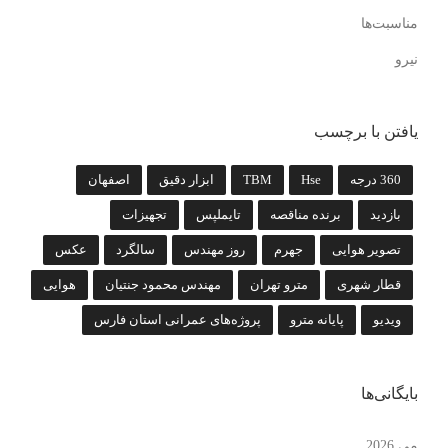
مناسبت‌ها
نیرو
یافتن با برچسب
360 درجه
Hse
TBM
ابزار دقیق
اصفهان
بازدید
برنده مناقصه
تایملپس
تجهیزات
تصویر هوایی
جهرم
روز مهندس
سالگرد
عکس
قطار شهری
مترو تهران
مهندس محمود جنتیان
هوایی
ویدیو
پایانه مترو
پروژه‌های عمرانی استان فارس
بایگانی‌ها
می 2026