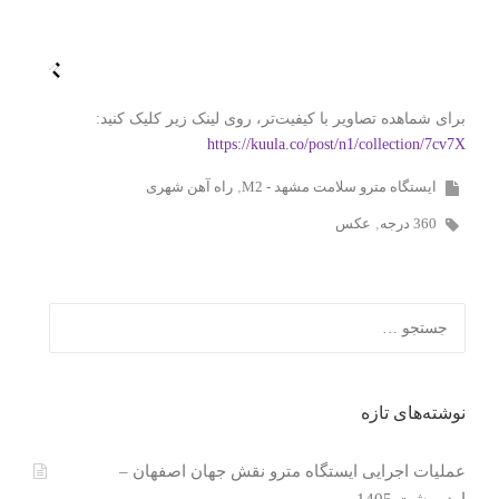
برای شماهده تصاویر با کیفیت‌تر، روی لینک زیر کلیک کنید:
https://kuula.co/post/n1/collection/7cv7X
ایستگاه مترو سلامت مشهد - M2
راه آهن شهری
360 درجه
عکس
جستجو
برای:
نوشته‌های تازه
عملیات اجرایی ایستگاه مترو نقش جهان اصفهان –
اردیبهشت 1405