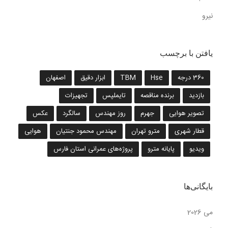
نیرو
یافتن با برچسب
360 درجه
Hse
TBM
ابزار دقیق
اصفهان
بازدید
برنده مناقصه
تایملپس
تجهیزات
تصویر هوایی
جهرم
روز مهندس
سالگرد
عکس
قطار شهری
مترو تهران
مهندس محمود جنتیان
هوایی
ویدیو
پایانه مترو
پروژه‌های عمرانی استان فارس
بایگانی‌ها
می 2026