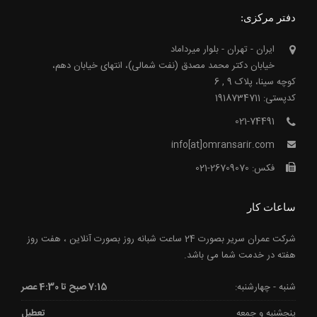
دفتر مرکزی:
ایران - تهران - بلوار میرداماد
خیابان دکتر محمد مصدق (نفت شمالی)، انتهای خیابان دهم،
کوچه سینا، پلاک 9 , 6
کدپستی: 1918734711
021-74491
info[at]omransarir.com
فکس: 26709070-021
ساعات کار
شرکت عمران سریر بصورت 24 ساعت شبانه روز بصورت آنلاین ، هفت روز
هفته در خدمت شما می باشد.
شنبه - چهارشنبه:
7:15 صبح تا 4:30 عصر
پنجشنبه و جمعه
تعطیل