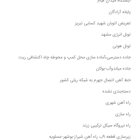
ایستگاه میدان قیام
پایانه آزادگان
تعریض اتوبان شهید کسایی تبریز
تونل انرژی مشهد
تونل هونی
جاده دسترسی،آماده سازی محل کمپ و محوطه چاه اکتشافی ریت
جاده میاندوآب-بوکان
خط آهن اتصال جهرم به شبکه ریلی کشور
دسته‌بندی نشده
راه آهن شهری
راه سازی
راه نیروگاه سیکل ترکیبی زرند
زیرسازی قطعه 9ب راه آهن شیراز-بوشهر-عسلویه