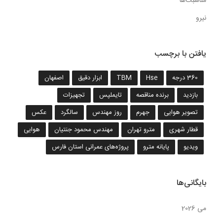
مناسبت‌ها
نیرو
یافتن با برچسب
360 درجه
Hse
TBM
ابزار دقیق
اصفهان
بازدید
برنده مناقصه
تایملپس
تجهیزات
تصویر هوایی
جهرم
روز مهندس
سالگرد
عکس
قطار شهری
مترو تهران
مهندس محمود جنتیان
هوایی
ویدیو
پایانه مترو
پروژه‌های عمرانی استان فارس
بایگانی‌ها
می 2026