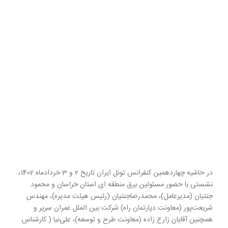
در حاشیه چهاردهمین کنفرانس تونل ایران تاریخ 2 و 3 خردادماه 1402،
نشستی با حضور مسئولین برق منطقه ای استان خراسان و محمود
جنتیان (مدیرعامل)، محمدرضاجنتیان (رئیس هیئت مدیره)، مهندس
شریعت‌پور (معاونت دپارتمان راه) شرکت بین الملل عمران سریر و
همچنین آقایان زارع زاده (معاونت طرح و توسعه)، علی‌نیا ( کارشناس