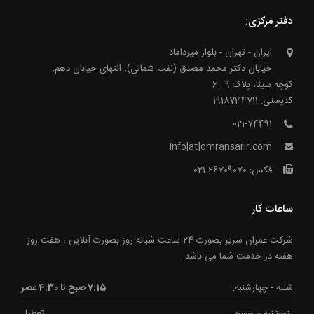
دفتر مرکزی:
ایران - تهران - بلوار میرداماد
خیابان دکتر محمد مصدق (نفت شمالی)، انتهای خیابان دهم،
کوچه سینا، پلاک 9 , 6
کدپستی: 1918734711
021-74491
info[at]omransarir.com
فکس: 26709070-021
ساعات کار
شرکت عمران سریر بصورت 24 ساعت شبانه روز بصورت آنلاین ، هفت روز
هفته در خدمت شما می باشد.
شنبه - چهارشنبه:
7:15 صبح تا 4:30 عصر
پنجشنبه و جمعه
تعطیل